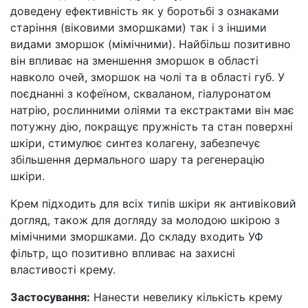
доведену ефективність як у боротьбі з ознаками
старіння (віковими зморшками) так і з іншими
видами зморшок (мімічними). Найбільш позитивно
він впливає на зменшення зморшок в області
навколо очей, зморшок на чолі та в області губ. У
поєднанні з кофеїном, скваланом, гіалуронатом
натрію, рослинними оліями та екстрактами він має
потужну дію, покращує пружність та стан поверхні
шкіри, стимулює синтез колагену, забезпечує
збільшення дермального шару та регенерацію
шкіри.
Крем підходить для всіх типів шкіри як антивіковий
догляд, також для догляду за молодою шкірою з
мімічними зморшками. До складу входить УФ
фільтр, що позитивно впливає на захисні
властивості крему.
Застосування:
Нанести невелику кількість крему