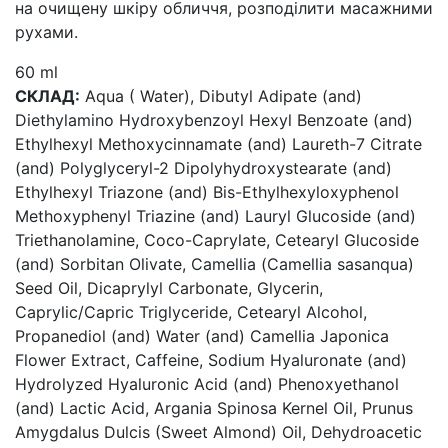
на очищену шкіру обличчя, розподілити масажними
рухами.
60 ml
СКЛАД:
Aqua ( Water), Dibutyl Adipate (and)
Diethylamino Hydroxybenzoyl Hexyl Benzoate (and)
Ethylhexyl Methoxycinnamate (and) Laureth-7 Citrate
(and) Polyglyceryl-2 Dipolyhydroxystearate (and)
Ethylhexyl Triazone (and) Bis-Ethylhexyloxyphenol
Methoxyphenyl Triazine (and) Lauryl Glucoside (and)
Triethanolamine, Coco-Caprylate, Cetearyl Glucoside
(and) Sorbitan Olivate, Сamellia (Сamellia sasanqua)
Seed Oil, Dicaprylyl Carbonate, Glycerin,
Caprylic/Capric Triglyceride, Cetearyl Alcohol,
Propanediol (and) Water (and) Camellia Japonica
Flower Extract, Caffeine, Sodium Hyaluronate (and)
Hydrolyzed Hyaluronic Acid (and) Phenoxyethanol
(and) Lactic Acid, Argania Spinosa Kernel Oil, Prunus
Amygdalus Dulcis (Sweet Almond) Oil, Dehydroacetic