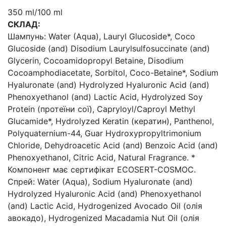
350 ml/100 ml
СКЛАД:
Шампунь: Water (Aqua), Lauryl Glucoside*, Coco
Glucoside (and) Disodium Laurylsulfosuccinate (and)
Glycerin, Cocoamidopropyl Betaine, Disodium
Cocoamphodiacetate, Sorbitol, Coco-Betaine*, Sodium
Hyaluronate (and) Hydrolyzed Hyaluronic Acid (and)
Phenoxyethanol (and) Lactic Acid, Hydrolyzed Soy
Protein (протеїни сої), Capryloyl/Caproyl Methyl
Glucamide*, Hydrolyzed Keratin (кератин), Panthenol,
Polyquaternium-44, Guar Hydroxypropyltrimonium
Chloride, Dehydroacetic Acid (and) Benzoic Acid (and)
Phenoxyethanol, Citric Acid, Natural Fragrance. *
Компонент має сертифікат ECOSERT-COSMOC.
Спрей: Water (Aqua), Sodium Hyaluronate (and)
Hydrolyzed Hyaluronic Acid (and) Phenoxyethanol
(and) Lactic Acid, Hydrogenized Avocado Oil (олія
авокадо), Hydrogenized Macadamia Nut Oil (олія